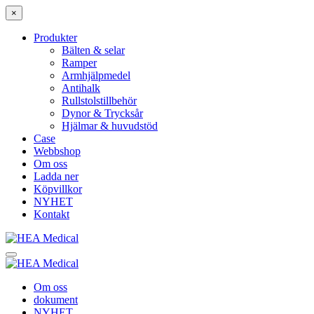
×
Produkter
Bälten & selar
Ramper
Armhjälpmedel
Antihalk
Rullstolstillbehör
Dynor & Trycksår
Hjälmar & huvudstöd
Case
Webbshop
Om oss
Ladda ner
Köpvillkor
NYHET
Kontakt
Om oss
dokument
NYHET