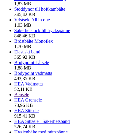
1,83 MB
Stöddynor till höftkambälte
345,42 KB
Vristsele All in one
1,03 MB
Säkerhetslock till tryckspänne
848,46 KB
Bröstbälte Monoflex
1,70 MB
Elastiskt band
365,92 KB
Bodypoint Lårsele
1,88 MB
Bodypoint vadmatta
493,35 KB
HEA Vadmatta
52,11 KB
Bensele
HEA Grensele
73,96 KB
HEA Sittsele
915,41 KB
HEA Sittsele - Säkerhetsband
526,74 KB
Hygienbälte med mittspänne