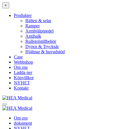
×
Produkter
Bälten & selar
Ramper
Armhjälpmedel
Antihalk
Rullstolstillbehör
Dynor & Trycksår
Hjälmar & huvudstöd
Case
Webbshop
Om oss
Ladda ner
Köpvillkor
NYHET
Kontakt
Om oss
dokument
NYHET