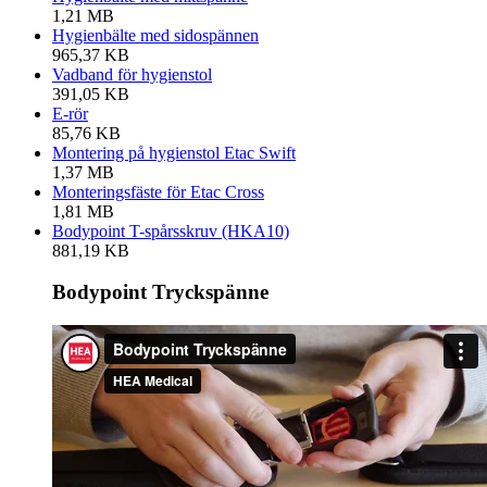
1,21 MB
Hygienbälte med sidospännen
965,37 KB
Vadband för hygienstol
391,05 KB
E-rör
85,76 KB
Montering på hygienstol Etac Swift
1,37 MB
Monteringsfäste för Etac Cross
1,81 MB
Bodypoint T-spårsskruv (HKA10)
881,19 KB
Bodypoint Tryckspänne