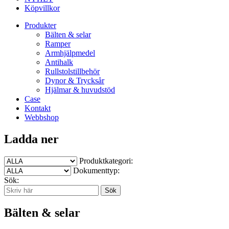
Köpvillkor
Produkter
Bälten & selar
Ramper
Armhjälpmedel
Antihalk
Rullstolstillbehör
Dynor & Trycksår
Hjälmar & huvudstöd
Case
Kontakt
Webbshop
Ladda ner
Produktkategori:
Dokumenttyp:
Sök:
Bälten & selar