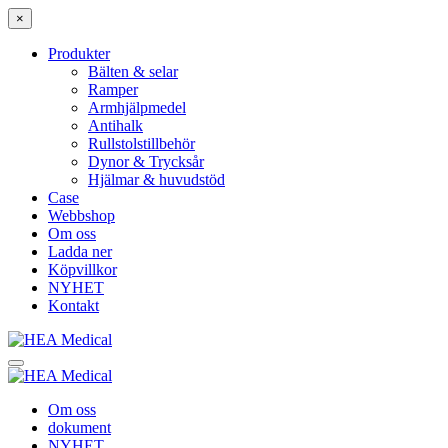
×
Produkter
Bälten & selar
Ramper
Armhjälpmedel
Antihalk
Rullstolstillbehör
Dynor & Trycksår
Hjälmar & huvudstöd
Case
Webbshop
Om oss
Ladda ner
Köpvillkor
NYHET
Kontakt
Om oss
dokument
NYHET