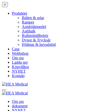
×
Produkter
Bälten & selar
Ramper
Armhjälpmedel
Antihalk
Rullstolstillbehör
Dynor & Trycksår
Hjälmar & huvudstöd
Case
Webbshop
Om oss
Ladda ner
Köpvillkor
NYHET
Kontakt
Om oss
dokument
NYHET