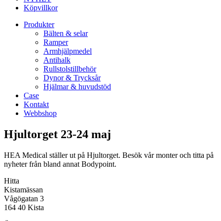
Köpvillkor
Produkter
Bälten & selar
Ramper
Armhjälpmedel
Antihalk
Rullstolstillbehör
Dynor & Trycksår
Hjälmar & huvudstöd
Case
Kontakt
Webbshop
Hjultorget 23-24 maj
HEA Medical ställer ut på Hjultorget. Besök vår monter och titta på
nyheter från bland annat Bodypoint.
Hitta
Kistamässan
Vågögatan 3
164 40 Kista