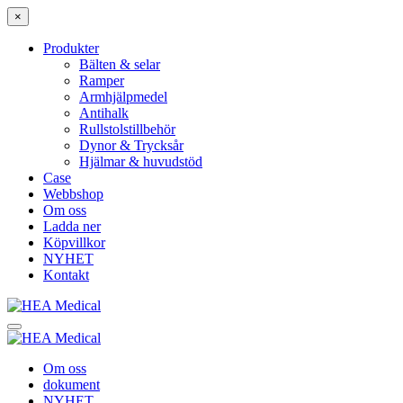
×
Produkter
Bälten & selar
Ramper
Armhjälpmedel
Antihalk
Rullstolstillbehör
Dynor & Trycksår
Hjälmar & huvudstöd
Case
Webbshop
Om oss
Ladda ner
Köpvillkor
NYHET
Kontakt
Om oss
dokument
NYHET