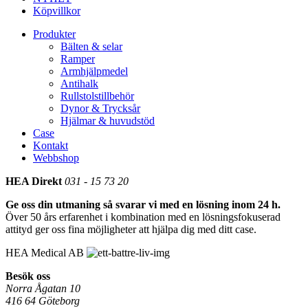
Köpvillkor
Produkter
Bälten & selar
Ramper
Armhjälpmedel
Antihalk
Rullstolstillbehör
Dynor & Trycksår
Hjälmar & huvudstöd
Case
Kontakt
Webbshop
HEA Direkt
031 - 15 73 20
Ge oss din utmaning så svarar vi med en lösning inom 24 h.
Över 50 års erfarenhet i kombination med en lösningsfokuserad
attityd ger oss fina möjligheter att hjälpa dig med ditt case.
HEA Medical AB
Besök oss
Norra Ågatan 10
416 64 Göteborg