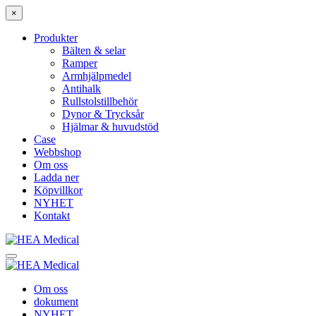
×
Produkter
Bälten & selar
Ramper
Armhjälpmedel
Antihalk
Rullstolstillbehör
Dynor & Trycksår
Hjälmar & huvudstöd
Case
Webbshop
Om oss
Ladda ner
Köpvillkor
NYHET
Kontakt
Om oss
dokument
NYHET