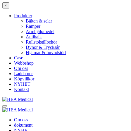
×
Produkter
Bälten & selar
Ramper
Armhjälpmedel
Antihalk
Rullstolstillbehör
Dynor & Trycksår
Hjälmar & huvudstöd
Case
Webbshop
Om oss
Ladda ner
Köpvillkor
NYHET
Kontakt
Om oss
dokument
NYHET