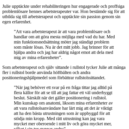
Julie upptäckte under rehabiliteringen hur engagerade och proffsiga
problemlösare hennes arbetsterapeuter var. Hon bestämde sig för att
utbilda sig till arbetsterapeut och upptäckte sin passion genom sin
egen erfarenhet.
”Att vara arbetsterapeut är att vara problemlösare och
handlar om att göra mesta möjliga med vad du har. Med
min funktionsnedsättning möter jag ständigt problem
som måste lösas. Nu är det mitt jobb. Jag brinner för att
hjälpa andra och jag har aldrig något emot att dela med
mig av mina erfarenheter”.
Som arbetsterapeut och själv sittande i rullstol tycker Julie att många
fler i rullstol borde använda höftbälten och andra
positioneringshjälpmedel som förbättrar rullstolssittandet.
”När jag behöver ett svar på en fråga tittar jag alltid på
flera källor för att se till att jag fattar ett väl underbyggt
beslut. Särskilt när det gäller positionering i rullstol.
Min kunskap om anatomi, liksom mina erfarenheter av
att vara rullstolsanvändare har lärt mig att det är viktigt
att ha den bästa utrustningen som är uppbyggd för att
stödja min kropp. Med rätt utrustning kan jag vara
mycket mer oberoende i mitt liv och göra mycket mer,
vilket i sin tur gynnar andra”.