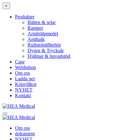
×
Produkter
Bälten & selar
Ramper
Armhjälpmedel
Antihalk
Rullstolstillbehör
Dynor & Trycksår
Hjälmar & huvudstöd
Case
Webbshop
Om oss
Ladda ner
Köpvillkor
NYHET
Kontakt
Om oss
dokument
NYHET