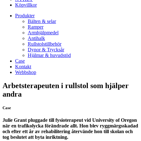
Köpvillkor
Produkter
Bälten & selar
Ramper
Armhjälpmedel
Antihalk
Rullstolstillbehör
Dynor & Trycksår
Hjälmar & huvudstöd
Case
Kontakt
Webbshop
Arbetsterapeuten i rullstol som hjälper
andra
Case
Julie Grant pluggade till fysioterapeut vid University of Oregon
när en trafikolycka förändrade allt. Hon blev ryggmärgsskadad
och efter ett år av rehabilitering återvände hon till skolan och
tog beslutet att byta inriktning.